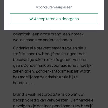
Voorkeuren aanpassen
In veel gevallen zijn bedrijfsinvesteringen
betaald met het geld van derden, van familie,
Accepteren en doorgaan
de bank en zo verder. U moet er niet aan
denken wat de gevolgen zijn van een
calamiteit, een grote brand, een inbraak,
waterschade en andere schaden.
Ondanks alle preventiemaatregelen die u
treft kunnen uw bedrijfsbezittingen toch
beschadigd raken of zelfs geheel verloren
gaan. Zonder handelsvoorraad is het moeilijk
zaken doen. Zonder kantoormeubilair wordt
het moeilijk om de administratie bij te
houden………
Brand is vaak het grootste risico wat uw
bedrijf volledig kan verwoesten. De financiële
gevolgen zijn dan ingrijpend omdat uw bedrijf