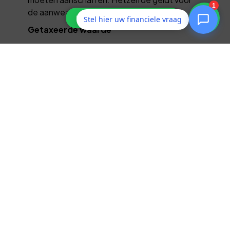
de aanwezige handelsgoederen.
Stel hier uw financiele vraag
Getaxeerde waarde
Het verzekerd bedrag kan ook op basis van
een deskundigentaxatie worden vastgesteld,
al dan niet met een indexatie.
Premiefactoren
De premie is afhankelijk van een aantal
factoren, waarvan de belangrijkste zijn:
de uitgebreidheid van de dekking
de brandgevaarlijkheid van de
bedrijfsuitoefening
de bouwaard van het pand
de getroffen preventiemaatregelen
hoogte van het eigen risico
het soort handelsgoederen