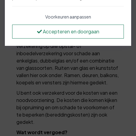
een onverwachts afgebroken tak van een
boom? De glasdekking dekt de schade die
Voorkeuren aanpassen
ontstaat aan de ruiten van uw huis. Ook als u
per ongeluk zelf uw ruit breekt.
Accepteren en doorgaan
De Glasverzekering is een aanvullende
verzekering op uiw opstal- of
inboedelverzekering voor schade aan
enkelglas, dubbelglas en/of een combinatie
van glassoorten. Ruiten van glas en kunststof
vallen hier ook onder. Ramen, deuren, balkons,
koepels en vensters zijn hiermee gedekt.
U bent ook verzekerd voor de kosten van een
noodvoorziening. De kosten die komen kijken
bij opruiming en om schade te voorkomen of
te beperken (bereddingskosten) zijn ook
gedekt.
Wat wordt vergoed?